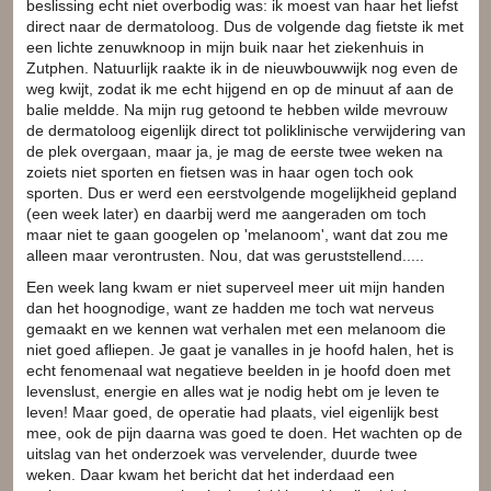
beslissing echt niet overbodig was: ik moest van haar het liefst
direct naar de dermatoloog. Dus de volgende dag fietste ik met
een lichte zenuwknoop in mijn buik naar het ziekenhuis in
Zutphen. Natuurlijk raakte ik in de nieuwbouwwijk nog even de
weg kwijt, zodat ik me echt hijgend en op de minuut af aan de
balie meldde. Na mijn rug getoond te hebben wilde mevrouw
de dermatoloog eigenlijk direct tot poliklinische verwijdering van
de plek overgaan, maar ja, je mag de eerste twee weken na
zoiets niet sporten en fietsen was in haar ogen toch ook
sporten. Dus er werd een eerstvolgende mogelijkheid gepland
(een week later) en daarbij werd me aangeraden om toch
maar niet te gaan googelen op 'melanoom', want dat zou me
alleen maar verontrusten. Nou, dat was geruststellend.....
Een week lang kwam er niet superveel meer uit mijn handen
dan het hoognodige, want ze hadden me toch wat nerveus
gemaakt en we kennen wat verhalen met een melanoom die
niet goed afliepen. Je gaat je vanalles in je hoofd halen, het is
echt fenomenaal wat negatieve beelden in je hoofd doen met
levenslust, energie en alles wat je nodig hebt om je leven te
leven! Maar goed, de operatie had plaats, viel eigenlijk best
mee, ook de pijn daarna was goed te doen. Het wachten op de
uitslag van het onderzoek was vervelender, duurde twee
weken. Daar kwam het bericht dat het inderdaad een