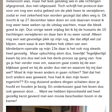
melanoom was, maar het leek gelukkig wel in alle richtingen
afgegrensd, dus niet uitgezaaid. Toch schrijft het protocol dan
voor om nog een extra gebied om de plek heen te verwijderen,
zodat er met zekerheid kan worden gezegd dat alles weg is. Dit
mocht ik op 27 december laten doen en ook daarvan moest ik
nog weer twee weken op de uitslag wachten, maar die bleek
goed te zijn. Dus vorige week vrijdag liet ik bij de huisarts de 10
hechtingen verwijderen en daar ben ik nu weer vanaf. Alleen
nog een wat gevoelige plek op mijn rug, die dat altijd wel zal
blijven, want waar ik een litteken heb zitten van een
blindedarm-operatie op mijn 13e daar is het ook nog steeds
heel gevoelig. Maar opluchting alom dus, heerlijk! Tegelijkertijd
kwam bij ons dus wel ook het denk-proces op gang van: hoe
ga je hier verder mee om, waarom gaat zoiets bij de een
blijkbaar goed en bij de ander dus niet en waarom bij mij dan
wel? Moet ik mijn leven anders in gaan richten? Stel dat het
toch anders was geweest, hoe had ik dan mijn leven
ingericht?? En nog duizend andere dingen schieten door je
hoofd en houden je bezig. En ondertussen gaat het leven dus
ook gewoon door..... Want we hebben bijvoorbeeld wel heel
gezellig kerst gevierd met een mooie bescheiden boom in de
kamer!