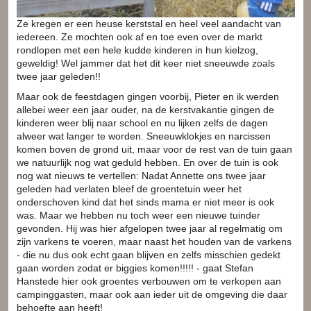
Ze kregen er een heuse kerststal en heel veel aandacht van
iedereen. Ze mochten ook af en toe even over de markt
rondlopen met een hele kudde kinderen in hun kielzog,
geweldig! Wel jammer dat het dit keer niet sneeuwde zoals
twee jaar geleden!!
Maar ook de feestdagen gingen voorbij, Pieter en ik werden
allebei weer een jaar ouder, na de kerstvakantie gingen de
kinderen weer blij naar school en nu lijken zelfs de dagen
alweer wat langer te worden. Sneeuwklokjes en narcissen
komen boven de grond uit, maar voor de rest van de tuin gaan
we natuurlijk nog wat geduld hebben. En over de tuin is ook
nog wat nieuws te vertellen: Nadat Annette ons twee jaar
geleden had verlaten bleef de groentetuin weer het
onderschoven kind dat het sinds mama er niet meer is ook
was. Maar we hebben nu toch weer een nieuwe tuinder
gevonden. Hij was hier afgelopen twee jaar al regelmatig om
zijn varkens te voeren, maar naast het houden van de varkens
- die nu dus ook echt gaan blijven en zelfs misschien gedekt
gaan worden zodat er biggies komen!!!!! - gaat Stefan
Hanstede hier ook groentes verbouwen om te verkopen aan
campinggasten, maar ook aan ieder uit de omgeving die daar
behoefte aan heeft!